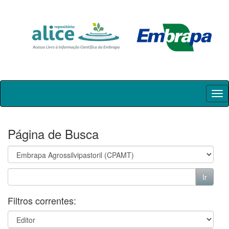
Skip
navigation
Página de Busca
Filtros correntes: