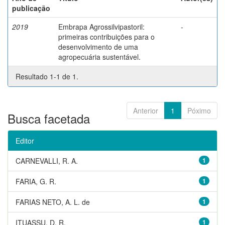
publicação
2019
Embrapa Agrossilvipastoril:
-
primeiras contribuições para o
desenvolvimento de uma
agropecuária sustentável.
Resultado 1-1 de 1.
Anterior
1
Póximo
Busca facetada
Editor
CARNEVALLI, R. A.
1
FARIA, G. R.
1
FARIAS NETO, A. L. de
1
ITUASSU, D. R.
1