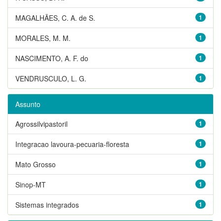
MAGALHÃES, C. A. de S.
1
MORALES, M. M.
1
NASCIMENTO, A. F. do
1
VENDRUSCULO, L. G.
1
Assunto
Agrossilvipastoril
1
Integracao lavoura-pecuaria-floresta
1
Mato Grosso
1
Sinop-MT
1
Sistemas integrados
1