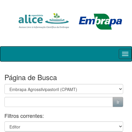
Skip
navigation
Página de Busca
Filtros correntes: