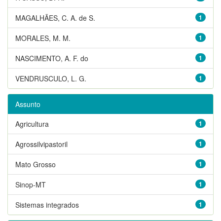
MAGALHÃES, C. A. de S.
1
MORALES, M. M.
1
NASCIMENTO, A. F. do
1
VENDRUSCULO, L. G.
1
Assunto
Agricultura
1
Agrossilvipastoril
1
Mato Grosso
1
Sinop-MT
1
Sistemas integrados
1