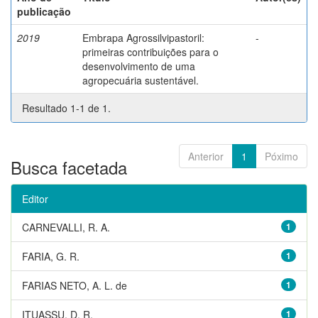
publicação
2019
Embrapa Agrossilvipastoril:
-
primeiras contribuições para o
desenvolvimento de uma
agropecuária sustentável.
Resultado 1-1 de 1.
Anterior
1
Póximo
Busca facetada
Editor
CARNEVALLI, R. A.
1
FARIA, G. R.
1
FARIAS NETO, A. L. de
1
ITUASSU, D. R.
1