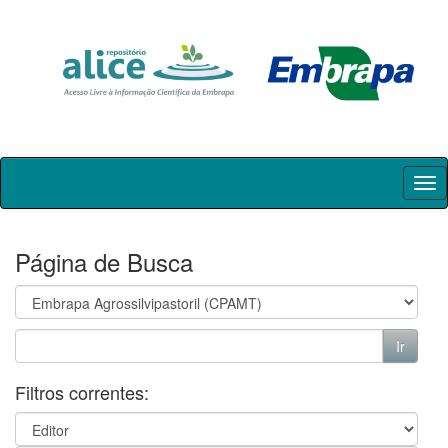
Skip
navigation
Página de Busca
Filtros correntes: