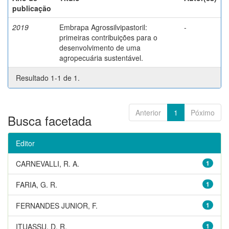
publicação
2019
Embrapa Agrossilvipastoril:
-
primeiras contribuições para o
desenvolvimento de uma
agropecuária sustentável.
Resultado 1-1 de 1.
Anterior
1
Póximo
Busca facetada
Editor
CARNEVALLI, R. A.
1
FARIA, G. R.
1
FERNANDES JUNIOR, F.
1
ITUASSU, D. R.
1