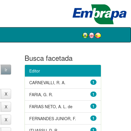
Busca facetada
Editor
CARNEVALLI, R. A.
1
FARIA, G. R.
1
FARIAS NETO, A. L. de
1
FERNANDES JUNIOR, F.
1
ITUASSU, D. R.
1