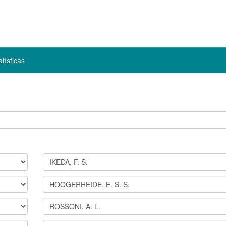
atísticas