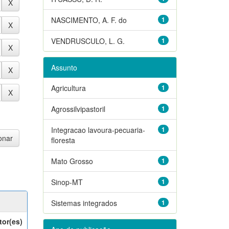
NASCIMENTO, A. F. do
1
VENDRUSCULO, L. G.
1
Assunto
Agricultura
1
Agrossilvipastoril
1
Integracao lavoura-pecuaria-
1
floresta
Mato Grosso
1
Sinop-MT
1
Sistemas integrados
1
tor(es)