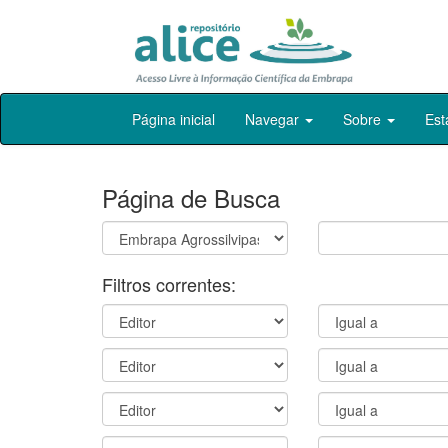
Skip
Página inicial
Navegar
Sobre
Est
navigation
Página de Busca
Filtros correntes: