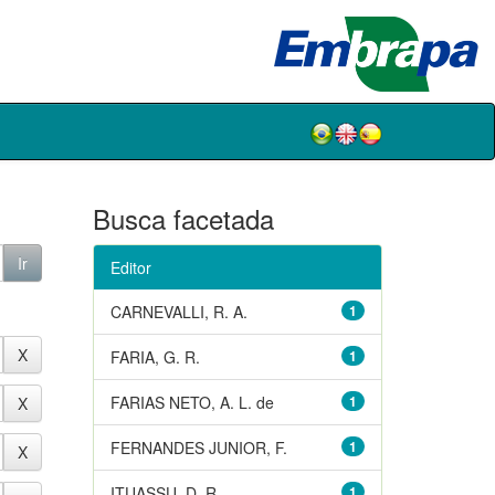
Busca facetada
Editor
CARNEVALLI, R. A.
1
FARIA, G. R.
1
FARIAS NETO, A. L. de
1
FERNANDES JUNIOR, F.
1
ITUASSU, D. R.
1