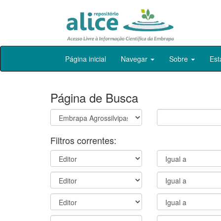
Skip
Página inicial
Navegar
Sobre
Est
navigation
Página de Busca
Filtros correntes: