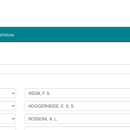
atísticas