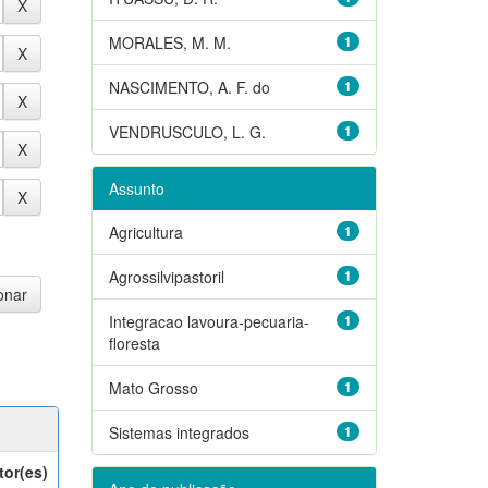
MORALES, M. M.
1
NASCIMENTO, A. F. do
1
VENDRUSCULO, L. G.
1
Assunto
Agricultura
1
Agrossilvipastoril
1
Integracao lavoura-pecuaria-
1
floresta
Mato Grosso
1
Sistemas integrados
1
tor(es)