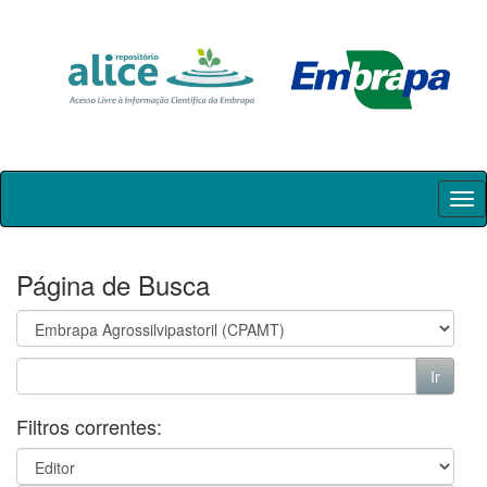
Skip
navigation
Página de Busca
Filtros correntes: