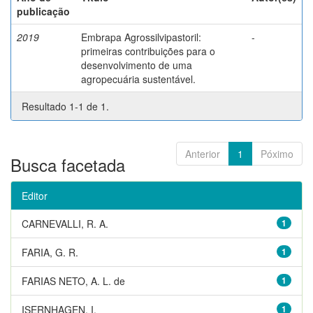
publicação
2019
Embrapa Agrossilvipastoril:
-
primeiras contribuições para o
desenvolvimento de uma
agropecuária sustentável.
Resultado 1-1 de 1.
Anterior
1
Póximo
Busca facetada
Editor
CARNEVALLI, R. A.
1
FARIA, G. R.
1
FARIAS NETO, A. L. de
1
ISERNHAGEN, I.
1