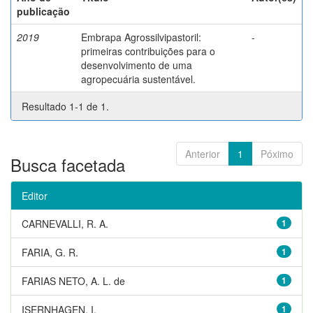
publicação
2019
Embrapa Agrossilvipastoril:
-
primeiras contribuições para o
desenvolvimento de uma
agropecuária sustentável.
Resultado 1-1 de 1.
Anterior
1
Póximo
Busca facetada
Editor
CARNEVALLI, R. A.
1
FARIA, G. R.
1
FARIAS NETO, A. L. de
1
ISERNHAGEN, I.
1