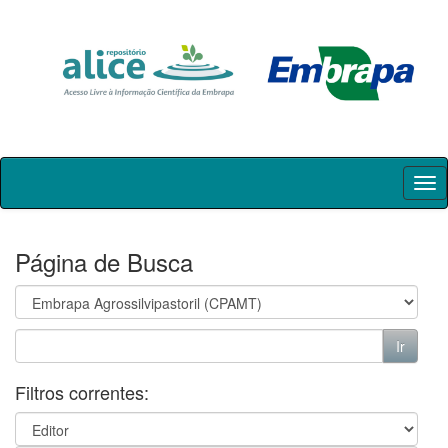
Skip
navigation
Página de Busca
Filtros correntes: