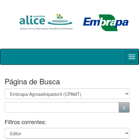
Skip
navigation
Página de Busca
Filtros correntes: