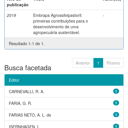
publicação
2019
Embrapa Agrossilvipastoril:
-
primeiras contribuições para o
desenvolvimento de uma
agropecuária sustentável.
Resultado 1-1 de 1.
Anterior
1
Póximo
Busca facetada
Editor
CARNEVALLI, R. A.
1
FARIA, G. R.
1
FARIAS NETO, A. L. de
1
ISERNHAGEN, I.
1