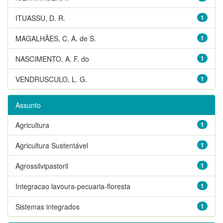
ITUASSU, D. R.
1
MAGALHÃES, C. A. de S.
1
NASCIMENTO, A. F. do
1
VENDRUSCULO, L. G.
1
Assunto
Agricultura
1
Agricultura Sustentável
1
Agrossilvipastoril
1
Integracao lavoura-pecuaria-floresta
1
Sistemas integrados
1