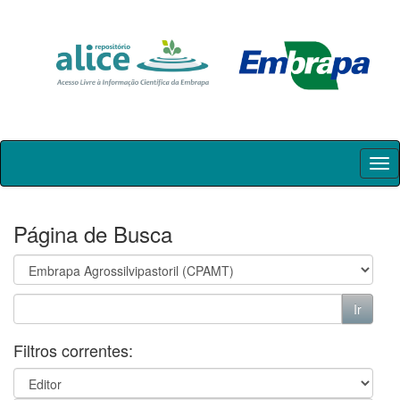
Skip
navigation
Página de Busca
Filtros correntes: