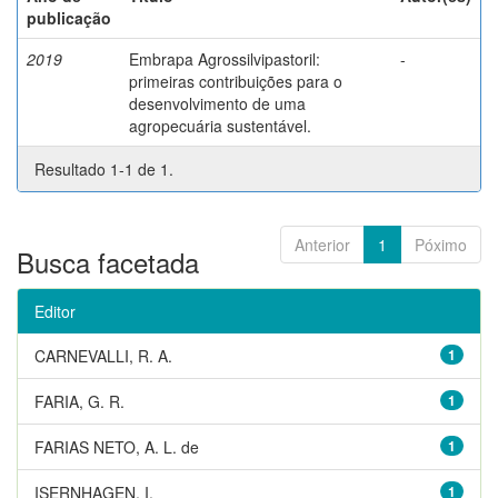
publicação
2019
Embrapa Agrossilvipastoril:
-
primeiras contribuições para o
desenvolvimento de uma
agropecuária sustentável.
Resultado 1-1 de 1.
Anterior
1
Póximo
Busca facetada
Editor
CARNEVALLI, R. A.
1
FARIA, G. R.
1
FARIAS NETO, A. L. de
1
ISERNHAGEN, I.
1