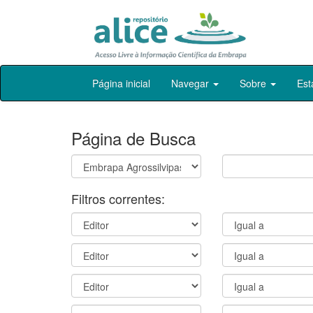
Skip
Página inicial
Navegar
Sobre
Est
navigation
Página de Busca
Filtros correntes: