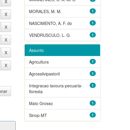
MORALES, M. M.
1
NASCIMENTO, A. F. do
1
VENDRUSCULO, L. G.
1
Assunto
Agricultura
1
Agrossilvipastoril
1
Integracao lavoura-pecuaria-
1
floresta
Mato Grosso
1
Sinop-MT
1