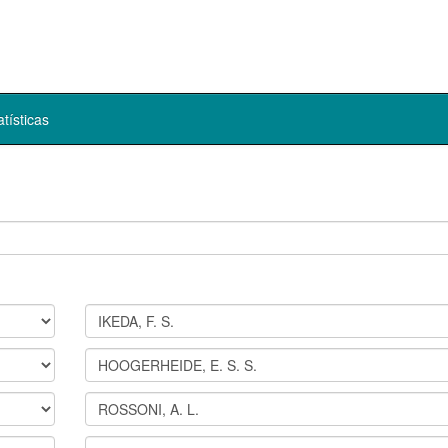
atísticas