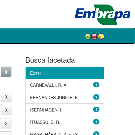
Busca facetada
Editor
CARNEVALLI, R. A.
1
FERNANDES JUNIOR, F.
1
ISERNHAGEN, I.
1
ITUASSU, D. R.
1
MAGALHÃES, C. A. de S.
1