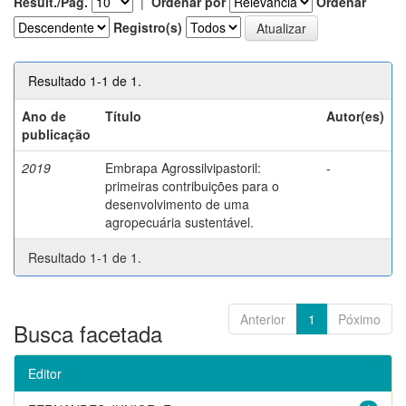
Result./Pág.
|
Ordenar por
Ordenar
Registro(s)
Resultado 1-1 de 1.
Ano de
Título
Autor(es)
publicação
2019
Embrapa Agrossilvipastoril:
-
primeiras contribuições para o
desenvolvimento de uma
agropecuária sustentável.
Resultado 1-1 de 1.
Anterior
1
Póximo
Busca facetada
Editor