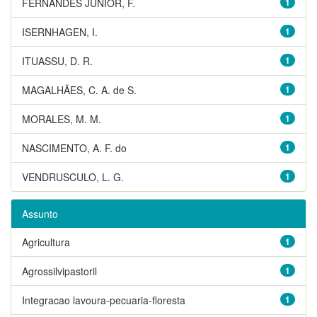
FERNANDES JUNIOR, F.
1
ISERNHAGEN, I.
1
ITUASSU, D. R.
1
MAGALHÃES, C. A. de S.
1
MORALES, M. M.
1
NASCIMENTO, A. F. do
1
VENDRUSCULO, L. G.
1
Assunto
Agricultura
1
Agrossilvipastoril
1
Integracao lavoura-pecuaria-floresta
1