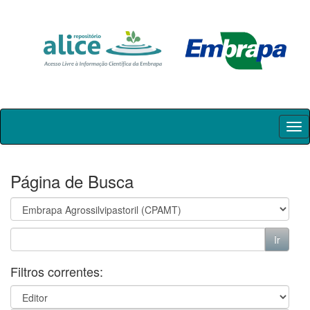
Skip
navigation
Página de Busca
Filtros correntes: