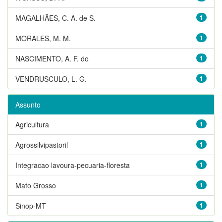
MAGALHÃES, C. A. de S.
1
MORALES, M. M.
1
NASCIMENTO, A. F. do
1
VENDRUSCULO, L. G.
1
Assunto
Agricultura
1
Agrossilvipastoril
1
Integracao lavoura-pecuaria-floresta
1
Mato Grosso
1
Sinop-MT
1