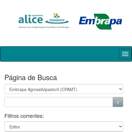
Skip
navigation
Página de Busca
Filtros correntes: