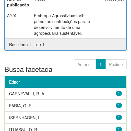
publicação
2019
Embrapa Agrossilvipastoril:
-
primeiras contribuições para o
desenvolvimento de uma
agropecuária sustentável.
Resultado 1-1 de 1.
Anterior
1
Póximo
Busca facetada
Editor
CARNEVALLI, R. A.
1
FARIA, G. R.
1
ISERNHAGEN, I.
1
ITUASSU, D. R.
1