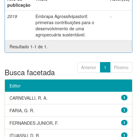
publicação
2019
Embrapa Agrossilvipastoril:
-
primeiras contribuições para o
desenvolvimento de uma
agropecuária sustentável.
Resultado 1-1 de 1.
Anterior
1
Póximo
Busca facetada
Editor
CARNEVALLI, R. A.
1
FARIA, G. R.
1
FERNANDES JUNIOR, F.
1
ITUASSU, D. R.
1