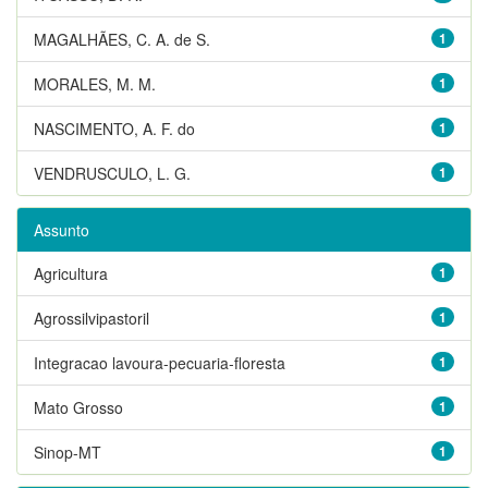
MAGALHÃES, C. A. de S.
1
MORALES, M. M.
1
NASCIMENTO, A. F. do
1
VENDRUSCULO, L. G.
1
Assunto
Agricultura
1
Agrossilvipastoril
1
Integracao lavoura-pecuaria-floresta
1
Mato Grosso
1
Sinop-MT
1