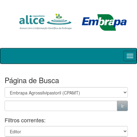
Skip
navigation
Página de Busca
Filtros correntes: