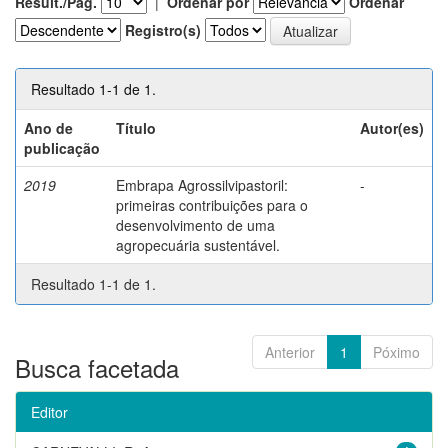
Result./Pág.
|
Ordenar por
Ordenar
Registro(s)
Resultado 1-1 de 1.
Ano de
Título
Autor(es)
publicação
2019
Embrapa Agrossilvipastoril:
-
primeiras contribuições para o
desenvolvimento de uma
agropecuária sustentável.
Resultado 1-1 de 1.
Anterior
1
Póximo
Busca facetada
Editor