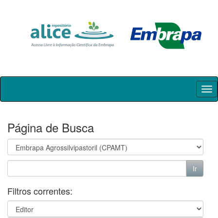
Skip
navigation
Página de Busca
Filtros correntes: