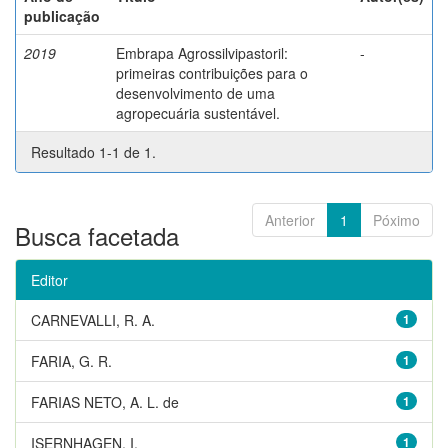
publicação
2019
Embrapa Agrossilvipastoril:
-
primeiras contribuições para o
desenvolvimento de uma
agropecuária sustentável.
Resultado 1-1 de 1.
Anterior
1
Póximo
Busca facetada
Editor
CARNEVALLI, R. A.
1
FARIA, G. R.
1
FARIAS NETO, A. L. de
1
ISERNHAGEN, I.
1