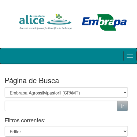
Skip
navigation
Página de Busca
Filtros correntes: