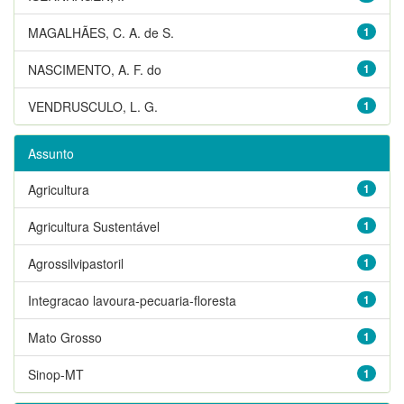
MAGALHÃES, C. A. de S.
1
NASCIMENTO, A. F. do
1
VENDRUSCULO, L. G.
1
Assunto
Agricultura
1
Agricultura Sustentável
1
Agrossilvipastoril
1
Integracao lavoura-pecuaria-floresta
1
Mato Grosso
1
Sinop-MT
1