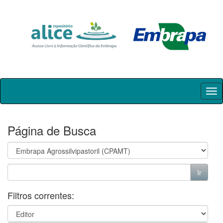
Skip
navigation
Página de Busca
Filtros correntes: