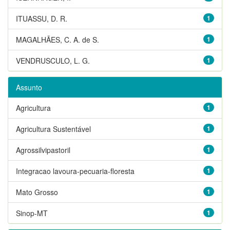
ITUASSU, D. R.
1
MAGALHÃES, C. A. de S.
1
VENDRUSCULO, L. G.
1
Assunto
Agricultura
1
Agricultura Sustentável
1
Agrossilvipastoril
1
Integracao lavoura-pecuaria-floresta
1
Mato Grosso
1
Sinop-MT
1