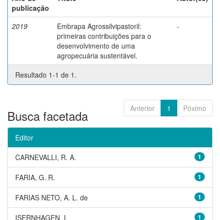
publicação
2019
Embrapa Agrossilvipastoril:
-
primeiras contribuições para o
desenvolvimento de uma
agropecuária sustentável.
Resultado 1-1 de 1.
Anterior
1
Póximo
Busca facetada
Editor
CARNEVALLI, R. A.
1
FARIA, G. R.
1
FARIAS NETO, A. L. de
1
ISERNHAGEN, I.
1