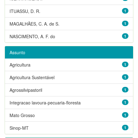
ITUASSU, D. R.
1
MAGALHÃES, C. A. de S.
1
NASCIMENTO, A. F. do
1
Assunto
Agricultura
1
Agricultura Sustentável
1
Agrossilvipastoril
1
Integracao lavoura-pecuaria-floresta
1
Mato Grosso
1
Sinop-MT
1