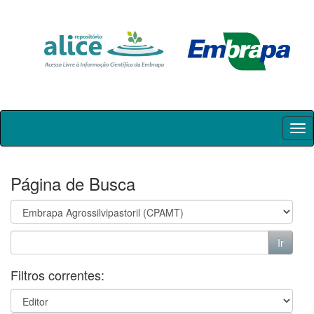
Skip
navigation
Página de Busca
Filtros correntes: