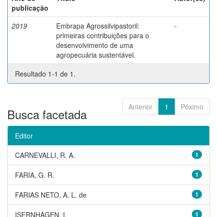
publicação
2019
Embrapa Agrossilvipastoril:
-
primeiras contribuições para o
desenvolvimento de uma
agropecuária sustentável.
Resultado 1-1 de 1.
Anterior
1
Póximo
Busca facetada
Editor
CARNEVALLI, R. A.
1
FARIA, G. R.
1
FARIAS NETO, A. L. de
1
ISERNHAGEN, I.
1