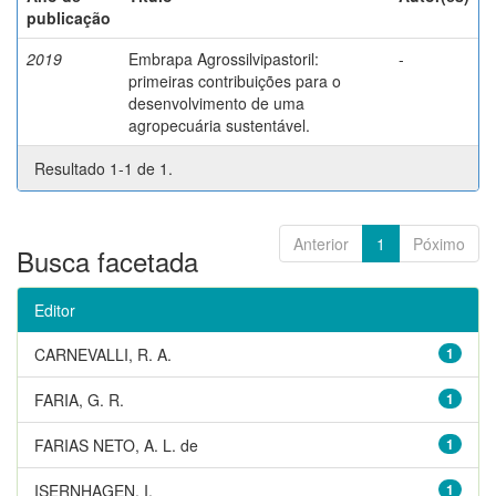
publicação
2019
Embrapa Agrossilvipastoril:
-
primeiras contribuições para o
desenvolvimento de uma
agropecuária sustentável.
Resultado 1-1 de 1.
Anterior
1
Póximo
Busca facetada
Editor
CARNEVALLI, R. A.
1
FARIA, G. R.
1
FARIAS NETO, A. L. de
1
ISERNHAGEN, I.
1