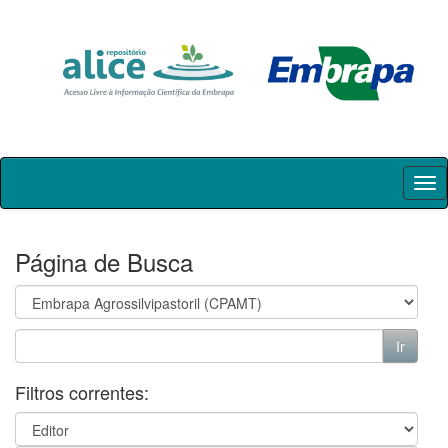
Skip
navigation
Página de Busca
Filtros correntes: