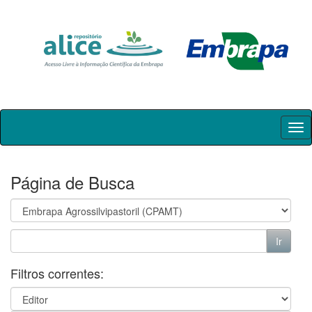
Skip
navigation
Página de Busca
Filtros correntes: