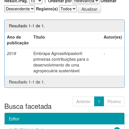
Result./Pág.
|
Ordenar por
Ordenar
Registro(s)
Resultado 1-1 de 1.
Ano de
Título
Autor(es)
publicação
2019
Embrapa Agrossilvipastoril:
-
primeiras contribuições para o
desenvolvimento de uma
agropecuária sustentável.
Resultado 1-1 de 1.
Anterior
1
Póximo
Busca facetada
Editor