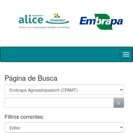
Skip
navigation
Página de Busca
Filtros correntes: