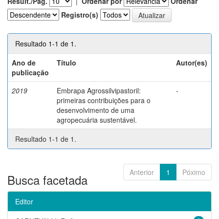
Result./Pág.
|
Ordenar por
Ordenar
Registro(s)
Resultado 1-1 de 1.
Ano de
Título
Autor(es)
publicação
2019
Embrapa Agrossilvipastoril:
-
primeiras contribuições para o
desenvolvimento de uma
agropecuária sustentável.
Resultado 1-1 de 1.
Anterior
1
Póximo
Busca facetada
Editor