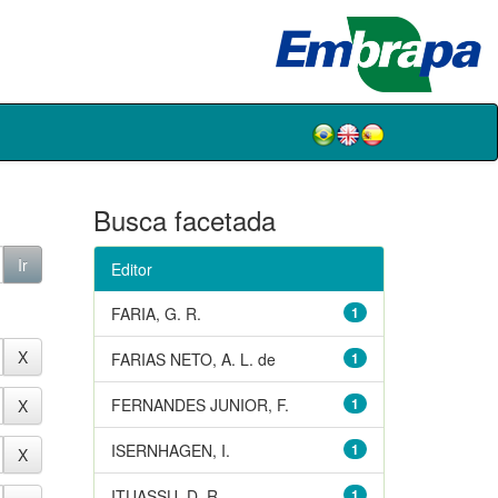
Busca facetada
Editor
FARIA, G. R.
1
FARIAS NETO, A. L. de
1
FERNANDES JUNIOR, F.
1
ISERNHAGEN, I.
1
ITUASSU, D. R.
1