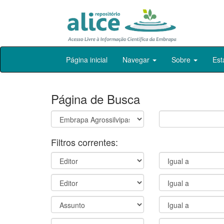
Skip
Página inicial
Navegar
Sobre
Est
navigation
Página de Busca
Filtros correntes: