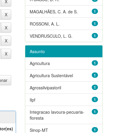
MAGALHÃES, C. A. de S.
1
ROSSONI, A. L.
1
VENDRUSCULO, L. G.
1
Assunto
Agricultura
1
Agricultura Sustentável
1
Agrossilvipastoril
1
Ilpf
1
Integracao lavoura-pecuaria-
1
floresta
tor(es)
Sinop-MT
1