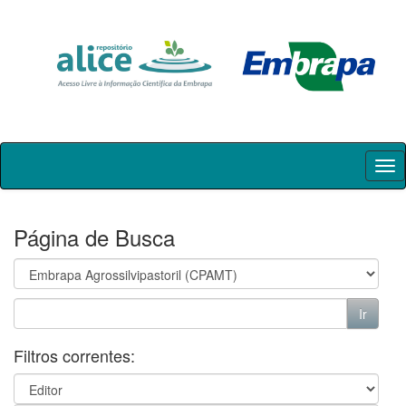
Skip
navigation
Página de Busca
Filtros correntes: