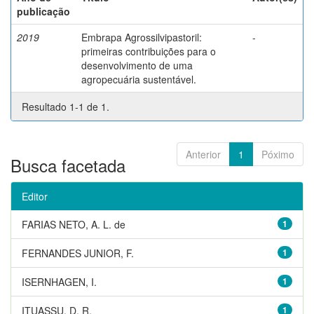
publicação
2019
Embrapa Agrossilvipastoril:
-
primeiras contribuições para o
desenvolvimento de uma
agropecuária sustentável.
Resultado 1-1 de 1.
Anterior
1
Póximo
Busca facetada
Editor
FARIAS NETO, A. L. de
1
FERNANDES JUNIOR, F.
1
ISERNHAGEN, I.
1
ITUASSU, D. R.
1