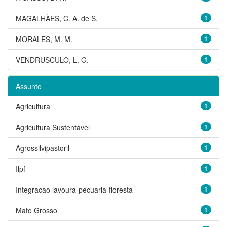
MAGALHÃES, C. A. de S.
1
MORALES, M. M.
1
VENDRUSCULO, L. G.
1
Assunto
Agricultura
1
Agricultura Sustentável
1
Agrossilvipastoril
1
Ilpf
1
Integracao lavoura-pecuaria-floresta
1
Mato Grosso
1