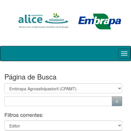
Skip
navigation
Página de Busca
Filtros correntes: