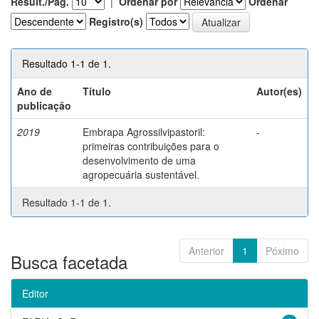
Result./Pág.
|
Ordenar por
Ordenar
Registro(s)
Resultado 1-1 de 1.
Ano de
Título
Autor(es)
publicação
2019
Embrapa Agrossilvipastoril:
-
primeiras contribuições para o
desenvolvimento de uma
agropecuária sustentável.
Resultado 1-1 de 1.
Anterior
1
Póximo
Busca facetada
Editor