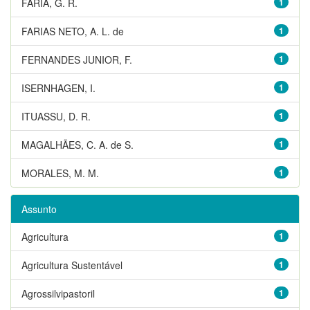
FARIA, G. R.
1
FARIAS NETO, A. L. de
1
FERNANDES JUNIOR, F.
1
ISERNHAGEN, I.
1
ITUASSU, D. R.
1
MAGALHÃES, C. A. de S.
1
MORALES, M. M.
1
Assunto
Agricultura
1
Agricultura Sustentável
1
Agrossilvipastoril
1