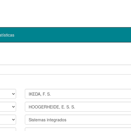
atísticas