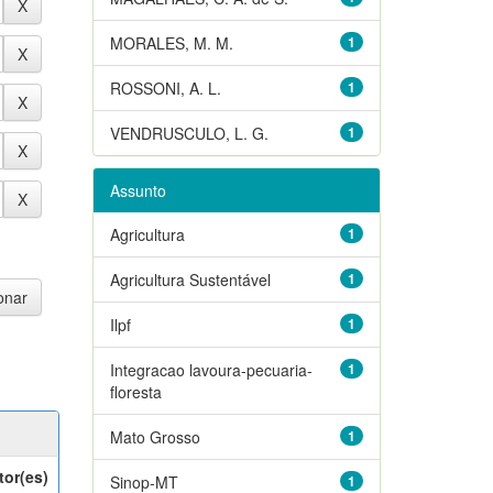
MORALES, M. M.
1
ROSSONI, A. L.
1
VENDRUSCULO, L. G.
1
Assunto
Agricultura
1
Agricultura Sustentável
1
Ilpf
1
Integracao lavoura-pecuaria-
1
floresta
Mato Grosso
1
tor(es)
Sinop-MT
1