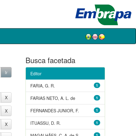
Busca facetada
Editor
FARIA, G. R.
1
FARIAS NETO, A. L. de
1
FERNANDES JUNIOR, F.
1
ITUASSU, D. R.
1
MAGALHÃES, C. A. de S.
1