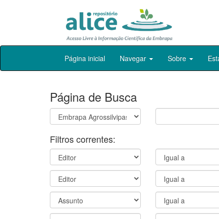
Skip
Página inicial
Navegar
Sobre
Est
navigation
Página de Busca
Filtros correntes: