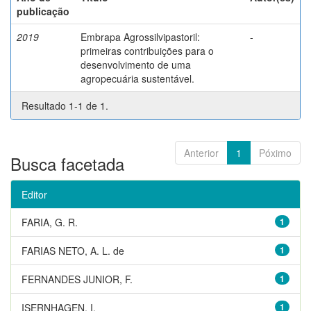
publicação
2019
Embrapa Agrossilvipastoril:
-
primeiras contribuições para o
desenvolvimento de uma
agropecuária sustentável.
Resultado 1-1 de 1.
Anterior
1
Póximo
Busca facetada
Editor
FARIA, G. R.
1
FARIAS NETO, A. L. de
1
FERNANDES JUNIOR, F.
1
ISERNHAGEN, I.
1