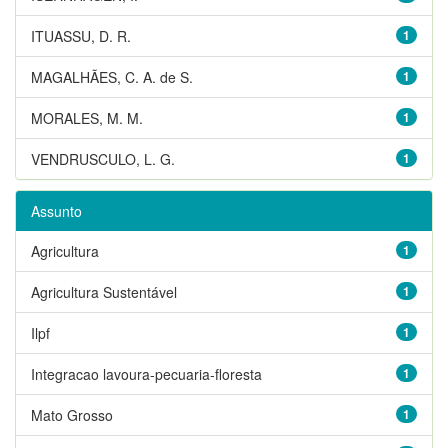
ITUASSU, D. R.
1
MAGALHÃES, C. A. de S.
1
MORALES, M. M.
1
VENDRUSCULO, L. G.
1
Assunto
Agricultura
1
Agricultura Sustentável
1
Ilpf
1
Integracao lavoura-pecuaria-floresta
1
Mato Grosso
1