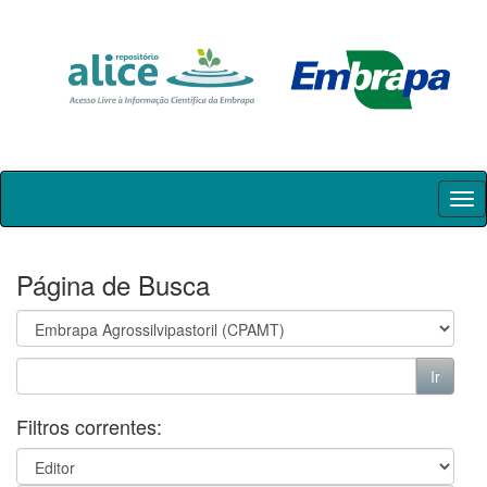
Skip
navigation
Página de Busca
Filtros correntes: