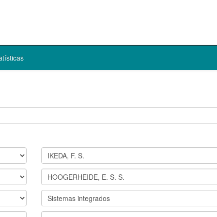
atísticas