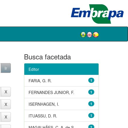
Busca facetada
Editor
FARIA, G. R.
1
FERNANDES JUNIOR, F.
1
ISERNHAGEN, I.
1
ITUASSU, D. R.
1
MAGALHÃES, C. A. de S.
1