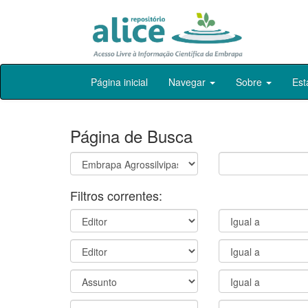
Skip
Página inicial
Navegar
Sobre
Est
navigation
Página de Busca
Filtros correntes: