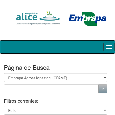
Skip
navigation
Página de Busca
Filtros correntes: