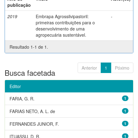
publicação
2019
Embrapa Agrossilvipastoril:
-
primeiras contribuições para o
desenvolvimento de uma
agropecuária sustentável.
Resultado 1-1 de 1.
Anterior
1
Póximo
Busca facetada
Editor
FARIA, G. R.
1
FARIAS NETO, A. L. de
1
FERNANDES JUNIOR, F.
1
ITUASSU, D. R.
1