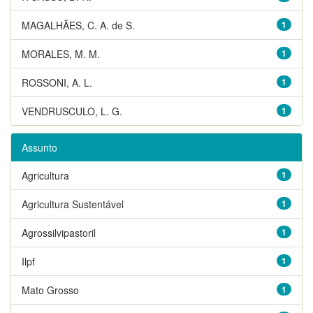
MAGALHÃES, C. A. de S.
1
MORALES, M. M.
1
ROSSONI, A. L.
1
VENDRUSCULO, L. G.
1
Assunto
Agricultura
1
Agricultura Sustentável
1
Agrossilvipastoril
1
Ilpf
1
Mato Grosso
1