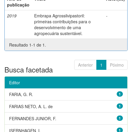
publicação
2019
Embrapa Agrossilvipastoril:
-
primeiras contribuições para o
desenvolvimento de uma
agropecuária sustentável.
Resultado 1-1 de 1.
Anterior
1
Póximo
Busca facetada
Editor
FARIA, G. R.
1
FARIAS NETO, A. L. de
1
FERNANDES JUNIOR, F.
1
ISERNHAGEN, I.
1