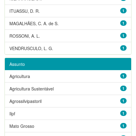
ITUASSU, D. R.
1
MAGALHÃES, C. A. de S.
1
ROSSONI, A. L.
1
VENDRUSCULO, L. G.
1
Assunto
Agricultura
1
Agricultura Sustentável
1
Agrossilvipastoril
1
Ilpf
1
Mato Grosso
1