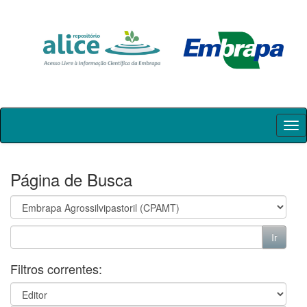
Skip
navigation
Página de Busca
Filtros correntes: