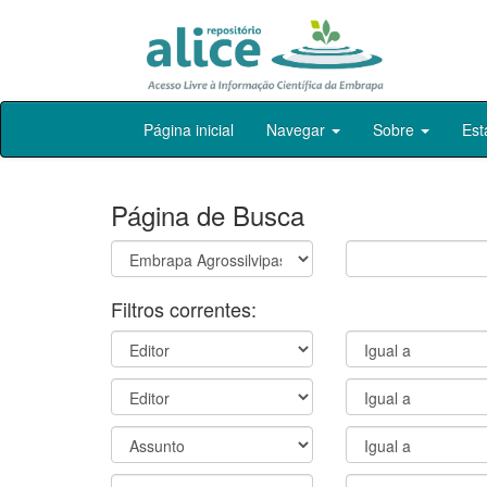
Skip
Página inicial
Navegar
Sobre
Est
navigation
Página de Busca
Filtros correntes: