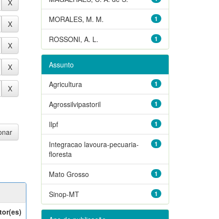
MORALES, M. M.
1
ROSSONI, A. L.
1
Assunto
Agricultura
1
Agrossilvipastoril
1
Ilpf
1
Integracao lavoura-pecuaria-
1
floresta
Mato Grosso
1
Sinop-MT
1
tor(es)