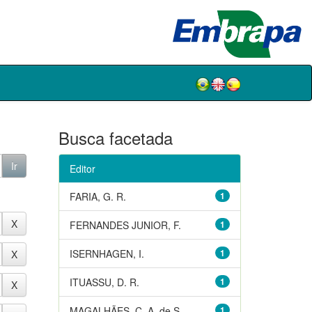
Busca facetada
Editor
FARIA, G. R.
1
FERNANDES JUNIOR, F.
1
ISERNHAGEN, I.
1
ITUASSU, D. R.
1
MAGALHÃES, C. A. de S.
1