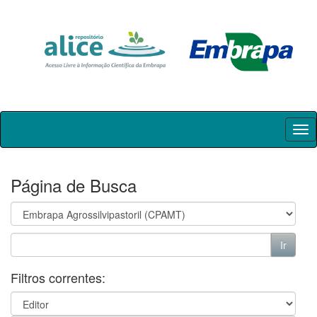
Skip
navigation
Página de Busca
Filtros correntes: