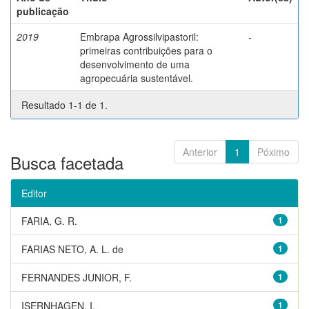
publicação
2019
Embrapa Agrossilvipastoril:
-
primeiras contribuições para o
desenvolvimento de uma
agropecuária sustentável.
Resultado 1-1 de 1.
Anterior
1
Póximo
Busca facetada
Editor
FARIA, G. R.
1
FARIAS NETO, A. L. de
1
FERNANDES JUNIOR, F.
1
ISERNHAGEN, I.
1