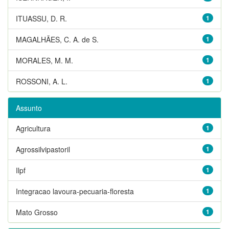
ITUASSU, D. R.
1
MAGALHÃES, C. A. de S.
1
MORALES, M. M.
1
ROSSONI, A. L.
1
Assunto
Agricultura
1
Agrossilvipastoril
1
Ilpf
1
Integracao lavoura-pecuaria-floresta
1
Mato Grosso
1