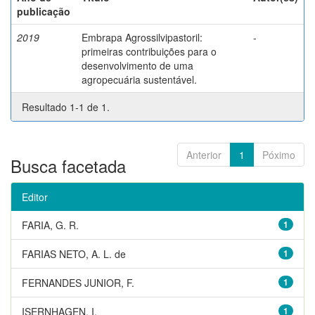
publicação
2019
Embrapa Agrossilvipastoril:
-
primeiras contribuições para o
desenvolvimento de uma
agropecuária sustentável.
Resultado 1-1 de 1.
Anterior
1
Póximo
Busca facetada
Editor
FARIA, G. R.
1
FARIAS NETO, A. L. de
1
FERNANDES JUNIOR, F.
1
ISERNHAGEN, I.
1