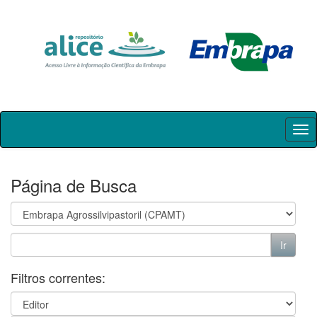
Skip
navigation
Página de Busca
Filtros correntes: