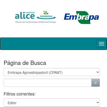
Skip
navigation
Página de Busca
Filtros correntes: