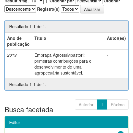
Result./Pág.
|
Ordenar por
Ordenar
Registro(s)
Resultado 1-1 de 1.
Ano de
Título
Autor(es)
publicação
2019
Embrapa Agrossilvipastoril:
-
primeiras contribuições para o
desenvolvimento de uma
agropecuária sustentável.
Resultado 1-1 de 1.
Anterior
1
Póximo
Busca facetada
Editor