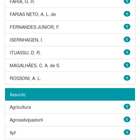
FARIA, G. R.
1
FARIAS NETO, A. L. de
1
FERNANDES JUNIOR, F.
1
ISERNHAGEN, I.
1
ITUASSU, D. R.
1
MAGALHÃES, C. A. de S.
1
ROSSONI, A. L.
1
Assunto
Agricultura
1
Agrossilvipastoril
1
Ilpf
1