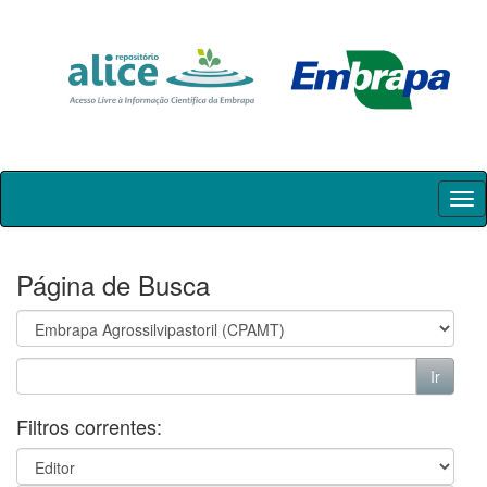
Skip
navigation
Página de Busca
Filtros correntes: