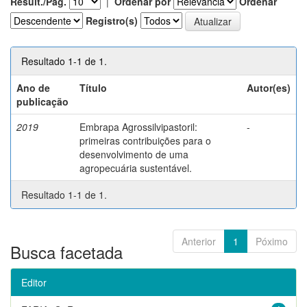
Result./Pág.
|
Ordenar por
Ordenar
Registro(s)
Resultado 1-1 de 1.
Ano de
Título
Autor(es)
publicação
2019
Embrapa Agrossilvipastoril:
-
primeiras contribuições para o
desenvolvimento de uma
agropecuária sustentável.
Resultado 1-1 de 1.
Anterior
1
Póximo
Busca facetada
Editor