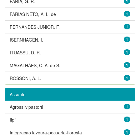
FARIA, G. R.
1
FARIAS NETO, A. L. de
1
FERNANDES JUNIOR, F.
1
ISERNHAGEN, I.
1
ITUASSU, D. R.
1
MAGALHÃES, C. A. de S.
1
ROSSONI, A. L.
1
Assunto
Agrossilvipastoril
1
Ilpf
1
Integracao lavoura-pecuaria-floresta
1