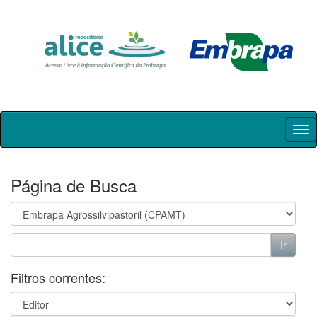
Skip
navigation
Página de Busca
Filtros correntes: