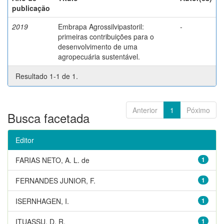
publicação
2019
Embrapa Agrossilvipastoril:
-
primeiras contribuições para o
desenvolvimento de uma
agropecuária sustentável.
Resultado 1-1 de 1.
Anterior
1
Póximo
Busca facetada
Editor
FARIAS NETO, A. L. de
1
FERNANDES JUNIOR, F.
1
ISERNHAGEN, I.
1
ITUASSU, D. R.
1