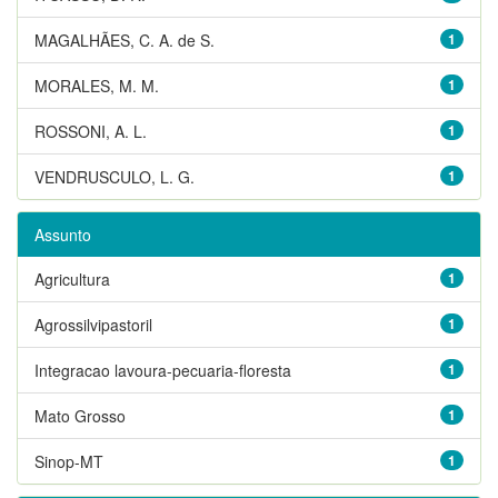
MAGALHÃES, C. A. de S.
1
MORALES, M. M.
1
ROSSONI, A. L.
1
VENDRUSCULO, L. G.
1
Assunto
Agricultura
1
Agrossilvipastoril
1
Integracao lavoura-pecuaria-floresta
1
Mato Grosso
1
Sinop-MT
1