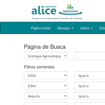
Skip
Página inicial
Navegar
Sobre
Est
navigation
Página de Busca
Filtros correntes: