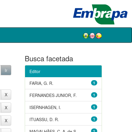
Busca facetada
Editor
FARIA, G. R.
1
FERNANDES JUNIOR, F.
1
ISERNHAGEN, I.
1
ITUASSU, D. R.
1
MAGALHÃES, C. A. de S.
1