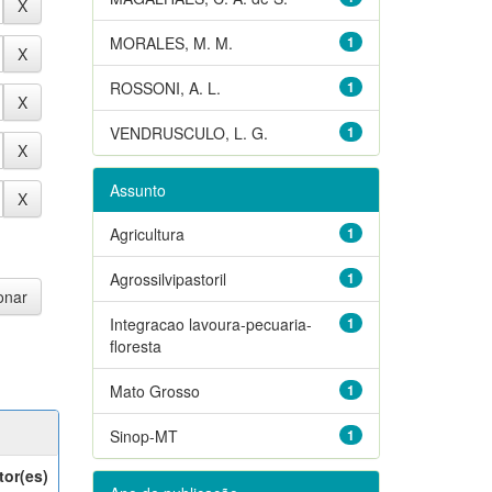
MORALES, M. M.
1
ROSSONI, A. L.
1
VENDRUSCULO, L. G.
1
Assunto
Agricultura
1
Agrossilvipastoril
1
Integracao lavoura-pecuaria-
1
floresta
Mato Grosso
1
Sinop-MT
1
tor(es)