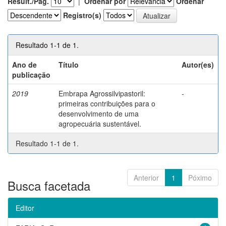
Result./Pág.
|
Ordenar por
Ordenar
Registro(s)
Resultado 1-1 de 1.
Ano de
Título
Autor(es)
publicação
2019
Embrapa Agrossilvipastoril:
-
primeiras contribuições para o
desenvolvimento de uma
agropecuária sustentável.
Resultado 1-1 de 1.
Anterior
1
Póximo
Busca facetada
Editor