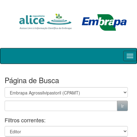
Skip
navigation
Página de Busca
Filtros correntes: