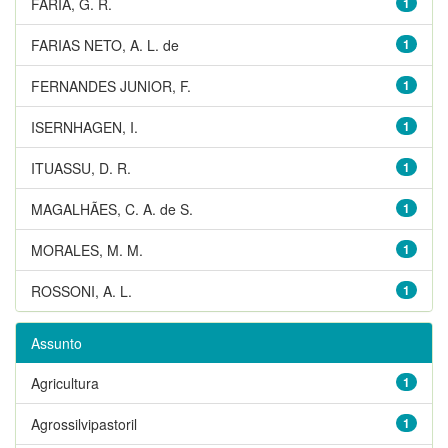
FARIA, G. R.
1
FARIAS NETO, A. L. de
1
FERNANDES JUNIOR, F.
1
ISERNHAGEN, I.
1
ITUASSU, D. R.
1
MAGALHÃES, C. A. de S.
1
MORALES, M. M.
1
ROSSONI, A. L.
1
Assunto
Agricultura
1
Agrossilvipastoril
1