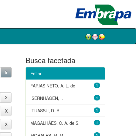
Busca facetada
Editor
FARIAS NETO, A. L. de
1
ISERNHAGEN, I.
1
ITUASSU, D. R.
1
MAGALHÃES, C. A. de S.
1
MORALES, M. M.
1