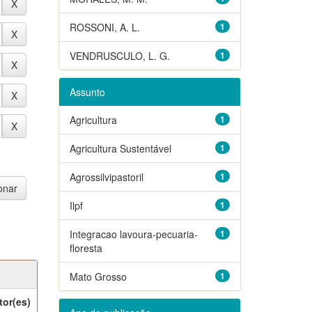
ROSSONI, A. L.
1
VENDRUSCULO, L. G.
1
Assunto
Agricultura
1
Agricultura Sustentável
1
Agrossilvipastoril
1
Ilpf
1
Integracao lavoura-pecuaria-
1
floresta
Mato Grosso
1
tor(es)