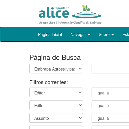
Skip
Página inicial
Navegar
Sobre
Est
navigation
Página de Busca
Filtros correntes: