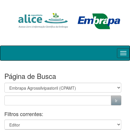
Skip
navigation
Página de Busca
Filtros correntes: