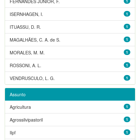
FERNANDES JUNIOR, F.
1
ISERNHAGEN, I.
1
ITUASSU, D. R.
1
MAGALHÃES, C. A. de S.
1
MORALES, M. M.
1
ROSSONI, A. L.
1
VENDRUSCULO, L. G.
1
Assunto
Agricultura
1
Agrossilvipastoril
1
Ilpf
1