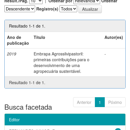
Result./Pág.
|
Ordenar por
Ordenar
Registro(s)
Resultado 1-1 de 1.
Ano de
Título
Autor(es)
publicação
2019
Embrapa Agrossilvipastoril:
-
primeiras contribuições para o
desenvolvimento de uma
agropecuária sustentável.
Resultado 1-1 de 1.
Anterior
1
Póximo
Busca facetada
Editor