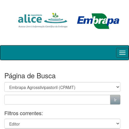
Skip
navigation
Página de Busca
Filtros correntes: