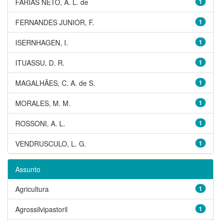
FARIAS NETO, A. L. de
1
FERNANDES JUNIOR, F.
1
ISERNHAGEN, I.
1
ITUASSU, D. R.
1
MAGALHÃES, C. A. de S.
1
MORALES, M. M.
1
ROSSONI, A. L.
1
VENDRUSCULO, L. G.
1
Assunto
Agricultura
1
Agrossilvipastoril
1