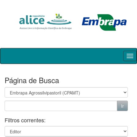
Skip
navigation
Página de Busca
Filtros correntes: