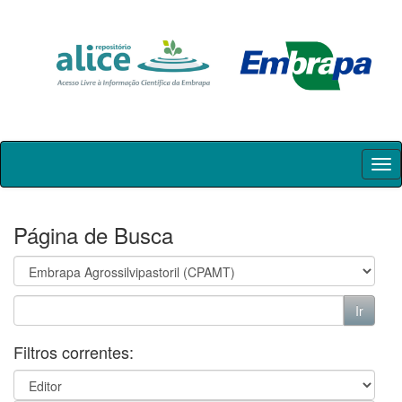
Skip
navigation
Página de Busca
Filtros correntes: