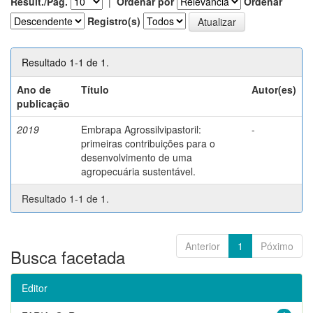
Result./Pág.
|
Ordenar por
Ordenar
Registro(s)
Resultado 1-1 de 1.
Ano de
Título
Autor(es)
publicação
2019
Embrapa Agrossilvipastoril:
-
primeiras contribuições para o
desenvolvimento de uma
agropecuária sustentável.
Resultado 1-1 de 1.
Anterior
1
Póximo
Busca facetada
Editor