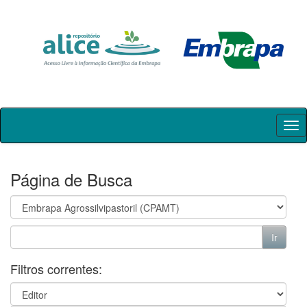
Skip
navigation
Página de Busca
Filtros correntes: