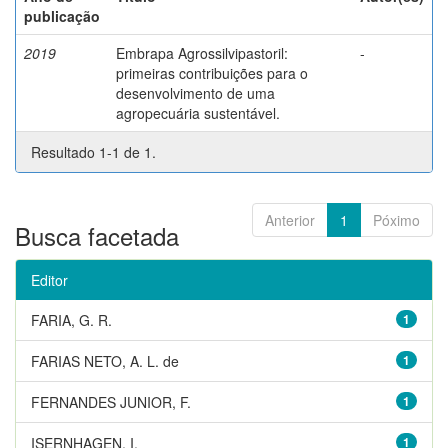
publicação
2019
Embrapa Agrossilvipastoril:
-
primeiras contribuições para o
desenvolvimento de uma
agropecuária sustentável.
Resultado 1-1 de 1.
Anterior
1
Póximo
Busca facetada
Editor
FARIA, G. R.
1
FARIAS NETO, A. L. de
1
FERNANDES JUNIOR, F.
1
ISERNHAGEN, I.
1