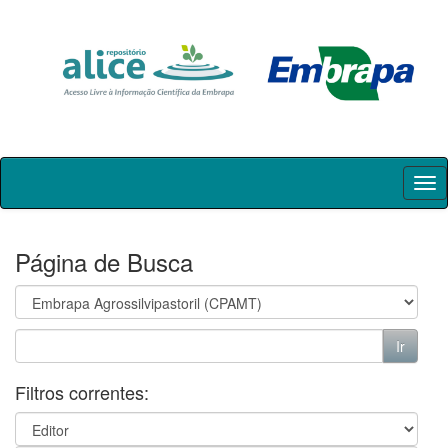
Skip
navigation
Página de Busca
Filtros correntes: