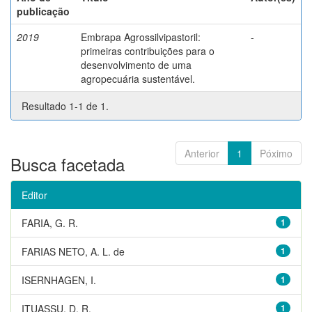
publicação
2019
Embrapa Agrossilvipastoril:
-
primeiras contribuições para o
desenvolvimento de uma
agropecuária sustentável.
Resultado 1-1 de 1.
Anterior
1
Póximo
Busca facetada
Editor
FARIA, G. R.
1
FARIAS NETO, A. L. de
1
ISERNHAGEN, I.
1
ITUASSU, D. R.
1