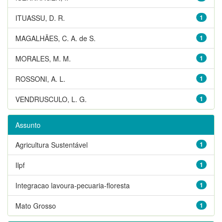
ITUASSU, D. R.
1
MAGALHÃES, C. A. de S.
1
MORALES, M. M.
1
ROSSONI, A. L.
1
VENDRUSCULO, L. G.
1
Assunto
Agricultura Sustentável
1
Ilpf
1
Integracao lavoura-pecuaria-floresta
1
Mato Grosso
1