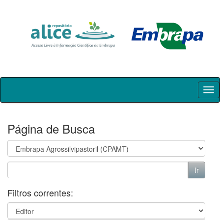
Skip
navigation
Página de Busca
Filtros correntes: