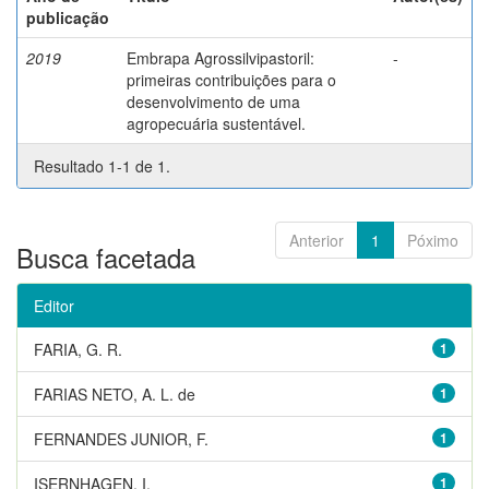
publicação
2019
Embrapa Agrossilvipastoril:
-
primeiras contribuições para o
desenvolvimento de uma
agropecuária sustentável.
Resultado 1-1 de 1.
Anterior
1
Póximo
Busca facetada
Editor
FARIA, G. R.
1
FARIAS NETO, A. L. de
1
FERNANDES JUNIOR, F.
1
ISERNHAGEN, I.
1