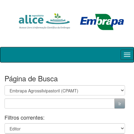
Skip
navigation
Página de Busca
Filtros correntes: