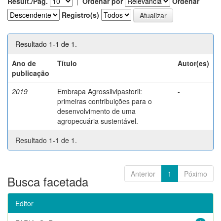
Result./Pág.
|
Ordenar por
Ordenar
Registro(s)
Resultado 1-1 de 1.
Ano de
Título
Autor(es)
publicação
2019
Embrapa Agrossilvipastoril:
-
primeiras contribuições para o
desenvolvimento de uma
agropecuária sustentável.
Resultado 1-1 de 1.
Anterior
1
Póximo
Busca facetada
Editor