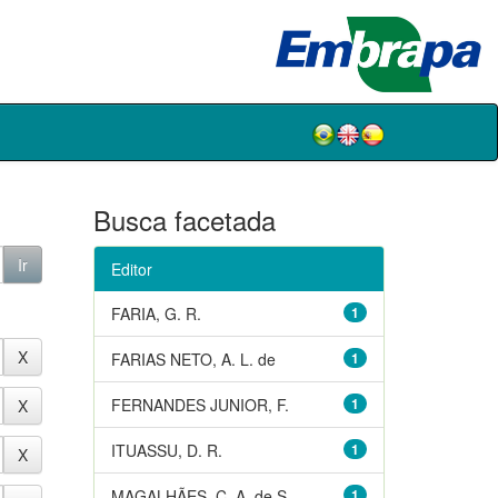
Busca facetada
Editor
FARIA, G. R.
1
FARIAS NETO, A. L. de
1
FERNANDES JUNIOR, F.
1
ITUASSU, D. R.
1
MAGALHÃES, C. A. de S.
1