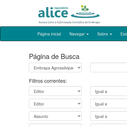
Skip
Página inicial
Navegar
Sobre
Est
navigation
Página de Busca
Filtros correntes: