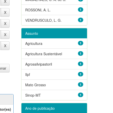
ROSSONI, A. L.
1
VENDRUSCULO, L. G.
1
Assunto
Agricultura
1
Agricultura Sustentável
1
Agrossilvipastoril
1
Ilpf
1
Mato Grosso
1
Sinop-MT
1
Ano de publicação
tor(es)