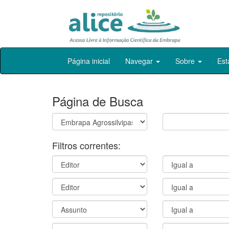
Skip
Página inicial
Navegar
Sobre
Est
navigation
Página de Busca
Filtros correntes: