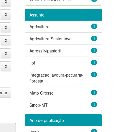
Assunto
Agricultura
1
Agricultura Sustentável
1
Agrossilvipastoril
1
Ilpf
1
Integracao lavoura-pecuaria-
1
floresta
Mato Grosso
1
Sinop-MT
1
Ano de publicação
2019
1