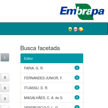
Busca facetada
Editor
FARIA, G. R.
1
FERNANDES JUNIOR, F.
1
ITUASSU, D. R.
1
MAGALHÃES, C. A. de S.
1
VENDRUSCULO, L. G.
1