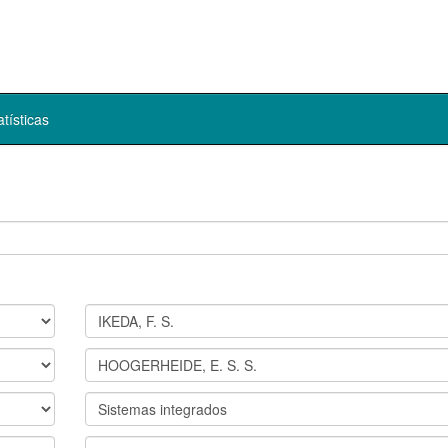
atísticas