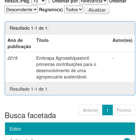
Result./Pág.
|
Ordenar por
Ordenar
Registro(s)
Resultado 1-1 de 1.
Ano de
Título
Autor(es)
publicação
2019
Embrapa Agrossilvipastoril:
-
primeiras contribuições para o
desenvolvimento de uma
agropecuária sustentável.
Resultado 1-1 de 1.
Anterior
1
Póximo
Busca facetada
Editor