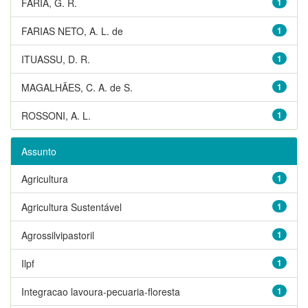
FARIA, G. R.
1
FARIAS NETO, A. L. de
1
ITUASSU, D. R.
1
MAGALHÃES, C. A. de S.
1
ROSSONI, A. L.
1
Assunto
Agricultura
1
Agricultura Sustentável
1
Agrossilvipastoril
1
Ilpf
1
Integracao lavoura-pecuaria-floresta
1