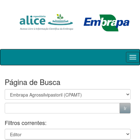
Skip
navigation
Página de Busca
Filtros correntes: