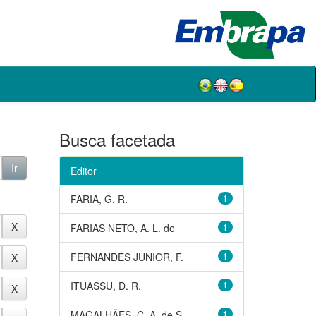
Busca facetada
Editor
FARIA, G. R.
1
FARIAS NETO, A. L. de
1
FERNANDES JUNIOR, F.
1
ITUASSU, D. R.
1
MAGALHÃES, C. A. de S.
1