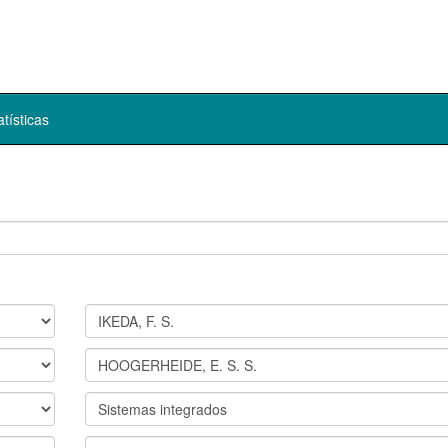
atísticas