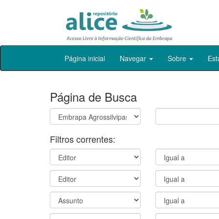
Skip
Página inicial
Navegar
Sobre
Est
navigation
Página de Busca
Filtros correntes: