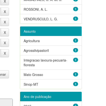
ROSSONI, A. L.
1
VENDRUSCULO, L. G.
1
Assunto
Agricultura
1
Agrossilvipastoril
1
Integracao lavoura-pecuaria-
1
floresta
Mato Grosso
1
Sinop-MT
1
Ano de publicação
2019
1