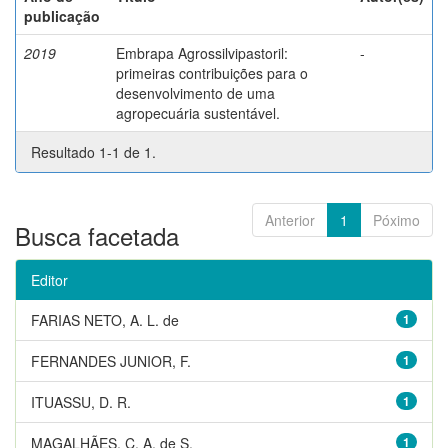
publicação
2019
Embrapa Agrossilvipastoril:
-
primeiras contribuições para o
desenvolvimento de uma
agropecuária sustentável.
Resultado 1-1 de 1.
Anterior
1
Póximo
Busca facetada
Editor
FARIAS NETO, A. L. de
1
FERNANDES JUNIOR, F.
1
ITUASSU, D. R.
1
MAGALHÃES, C. A. de S.
1