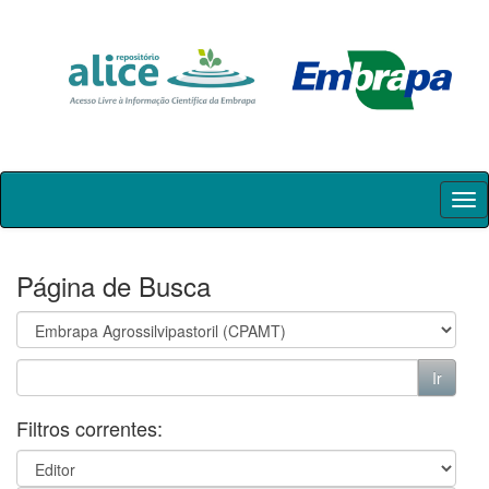
Skip
navigation
Página de Busca
Filtros correntes: