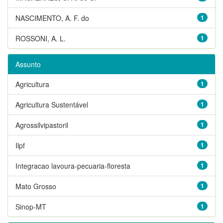
NASCIMENTO, A. F. do
1
ROSSONI, A. L.
1
Assunto
Agricultura
1
Agricultura Sustentável
1
Agrossilvipastoril
1
Ilpf
1
Integracao lavoura-pecuaria-floresta
1
Mato Grosso
1
Sinop-MT
1